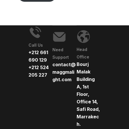
Call Us
Head
Need
+212 661
Office
Support
690 129
Bourj
contact@
+212 524
Malak
maggmali
205 227
Building
ght.com
A, 1st
Floor,
Office 14,
Safi Road,
Marrakec
h.